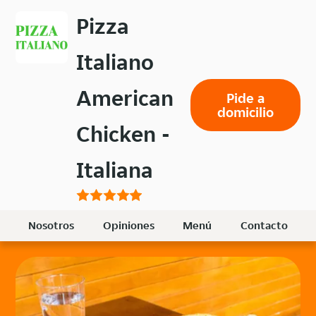
Volver
Pizza
al
menú
Italiano
principal
American
Pide a
domicilio
Chicken -
Italiana
Nosotros
Opiniones
Menú
Contacto